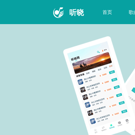
听晓
首页
歌