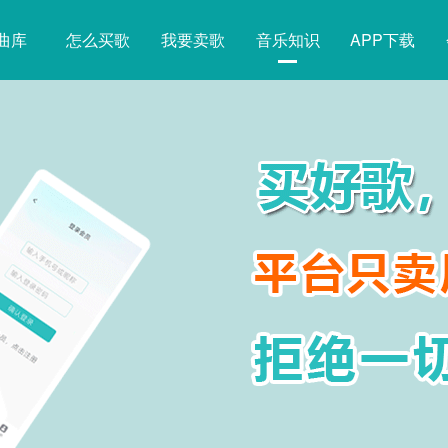
曲库
怎么买歌
我要卖歌
音乐知识
APP下载