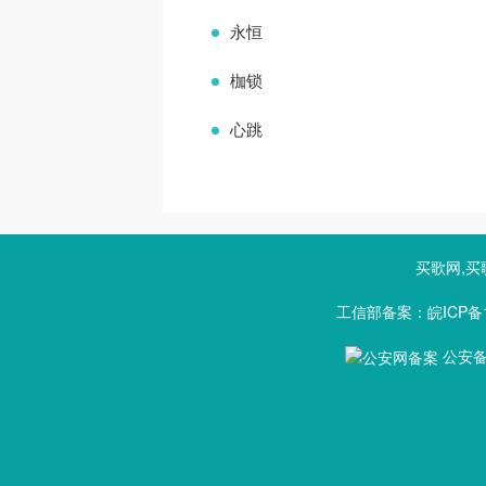
永恒
枷锁
心跳
买歌网,买
工信部备案：皖ICP备1
公安备案