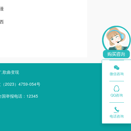
漫
西

广,歌曲变现
微信咨询
023）4759-054号
QQ咨询
国举报电话：12345

电话咨询