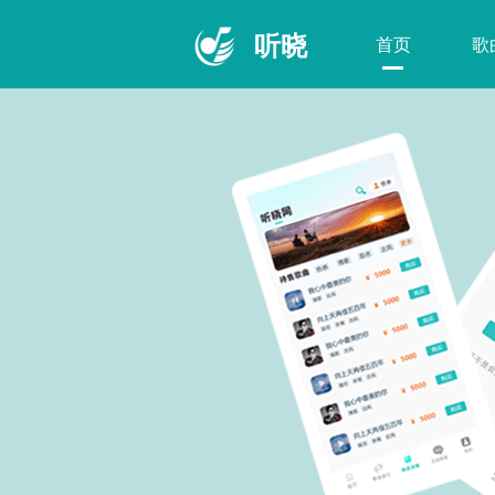
听晓
首页
歌