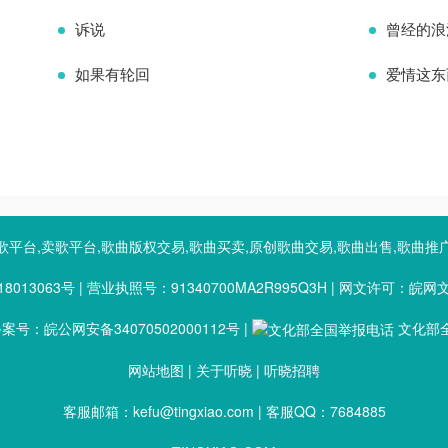
诉说
曾经的浪
如果有轮回
爱情这东
歌平台,卖歌平台,歌曲版权交易,歌曲买卖,原创歌曲交易,歌曲出售,歌曲推
8013063号
|
营业执照号：91340700MA2R995Q3H
|
网文许可：皖网文（2
号：皖公网安备34070502000112号
|
文化部全
网站地图
|
关于听晓
|
听晓招聘
客服邮箱：kefu@tingxiao.com | 客服QQ：7684885