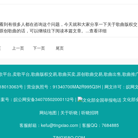
看到有很多人都在咨询这个问题，今天就和大家分享一下关于歌曲版权交
创歌曲的话，可以继续往下阅读本篇文章。...
查看详细
页
上一页
下一页
尾页
歌平台,卖歌平台,歌曲版权交易,歌曲买卖,原创歌曲交易,歌曲出售,歌曲推
8013063号
|
营业执照号：91340700MA2R995Q3H
|
网文许可：皖网文（2
号：皖公网安备34070502000112号
|
文化部全
网站地图
|
关于听晓
|
听晓招聘
客服邮箱：kefu@tingxiao.com | 客服QQ：7684885
TINGXIAO.COM