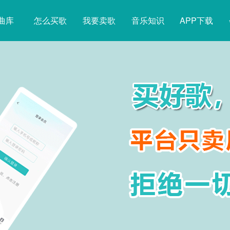
曲库
怎么买歌
我要卖歌
音乐知识
APP下载