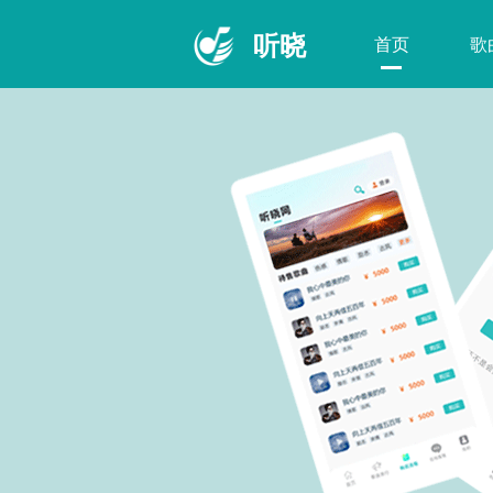
听晓
首页
歌