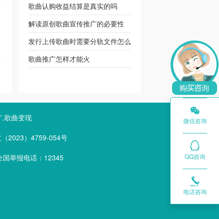
歌曲认购收益结算是真实的吗
解读原创歌曲宣传推广的必要性
发行上传歌曲时需要分轨文件怎么
办
歌曲推广怎样才能火

广,歌曲变现
微信咨询
023）4759-054号
QQ咨询
国举报电话：12345

电话咨询