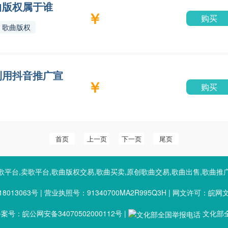
曲版权属于谁
￥
购买
歌曲版权
利用抖音推广宣
￥
购买
首页
上一页
下一页
尾页
歌平台,卖歌平台,歌曲版权交易,歌曲买卖,原创歌曲交易,歌曲出售,歌曲推
8013063号
|
营业执照号：91340700MA2R995Q3H
|
网文许可：皖网文（2
号：皖公网安备34070502000112号
|
文化部全