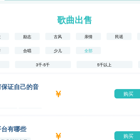
歌曲出售
歌
励志
古风
亲情
民谣
声
合唱
少儿
全部
3千-5千
5千以上
何保证自己的音
￥
购买
听晓网
原创歌曲
平台有哪些
￥
购买