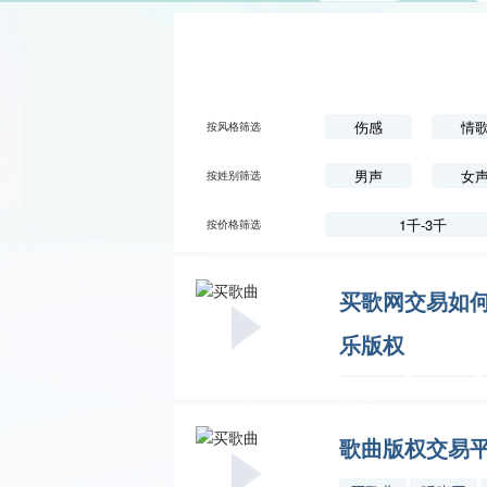
伤感
情
按风格筛选
男声
女
按姓别筛选
1千-3千
按价格筛选
买歌网交易如
乐版权
买歌曲
买歌网
歌曲版权交易