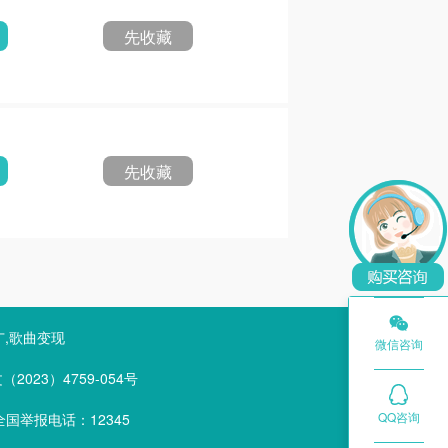
先收藏
先收藏

广,歌曲变现
微信咨询
023）4759-054号
QQ咨询
国举报电话：12345