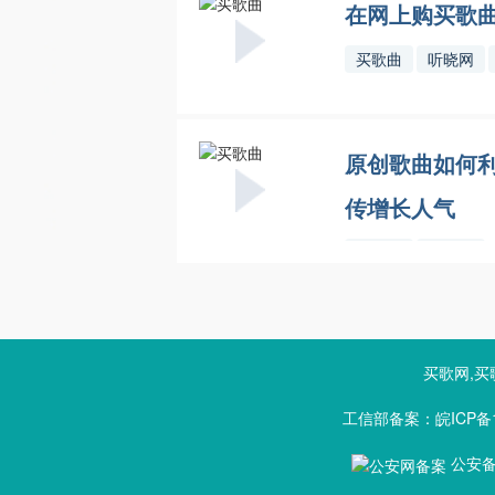
在网上购买歌
买歌曲
听晓网
原创歌曲如何
传增长人气
买歌曲
听晓网
买歌网,买
工信部备案：皖ICP备1
公安备案