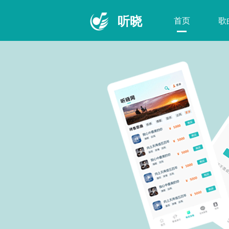
听晓
首页
歌