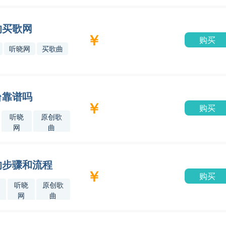
的买歌网
￥
购买
听晓网
买歌曲
台靠谱吗
￥
购买
听晓
原创歌
网
曲
的步骤和流程
￥
购买
听晓
原创歌
网
曲