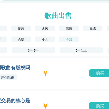
歌曲出售
歌
励志
古风
亲情
民谣
声
合唱
少儿
全部
3千-5千
5千以上
创歌曲有版权吗
￥
购买
原创歌曲
权交易的核心是
￥
购买