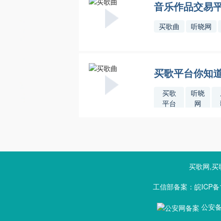
音乐作品交易
买歌曲
听晓网
买歌平台你知
买歌
听晓
平台
网
买歌网,买
工信部备案：皖ICP备1
公安备案