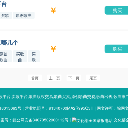
平台
￥
购买
买歌
原创歌曲
道哪几个
￥
购买
原创
买歌
买
歌曲
曲
歌
首页
上一页
下一页
尾页
歌平台,卖歌平台,歌曲版权交易,歌曲买卖,原创歌曲交易,歌曲出售,歌曲推
8013063号
|
营业执照号：91340700MA2R995Q3H
|
网文许可：皖网文（2
号：皖公网安备34070502000112号
|
文化部全