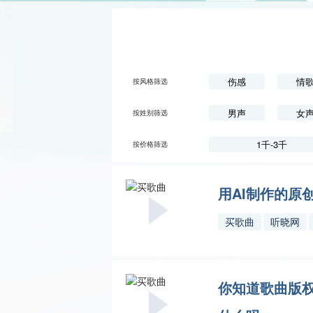
伤感
情
按风格筛选
男声
女
按姓别筛选
1千-3千
按价格筛选
用AI制作的原
买歌曲
听晓网
你知道歌曲版