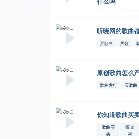
什么吗
歌曲版权
买歌
交易
曲
听晓网的歌曲
买歌曲
买歌
原创歌曲怎么
歌曲发行
买歌曲
你知道歌曲买
歌曲买
听晓
卖
网