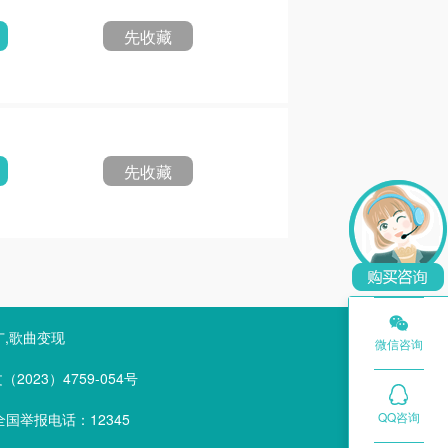
先收藏
先收藏

广,歌曲变现
微信咨询
023）4759-054号
QQ咨询
国举报电话：12345