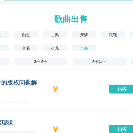
歌曲出售
歌
励志
古风
亲情
民谣
声
合唱
少儿
全部
3千-5千
5千以上
时的版权问题解
￥
购买
晓网
买歌曲
实现状
￥
购买