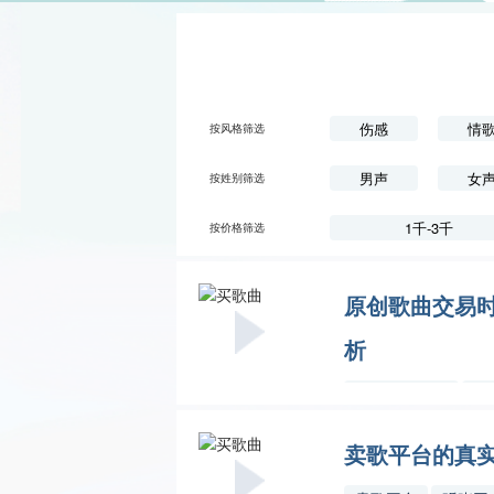
伤感
情
按风格筛选
男声
女
按姓别筛选
1千-3千
按价格筛选
原创歌曲交易
析
原创歌曲交易
听
卖歌平台的真