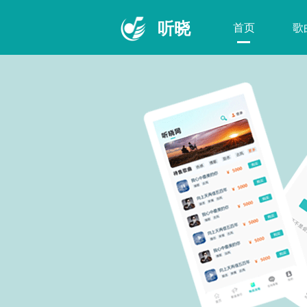
听晓
首页
歌