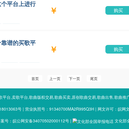
这个平台上进行
￥
购买
买歌曲
个靠谱的买歌平
￥
购买
买歌
原创歌
曲
曲
首页
上一页
下一页
尾页
歌平台,卖歌平台,歌曲版权交易,歌曲买卖,原创歌曲交易,歌曲出售,歌曲推
8013063号
|
营业执照号：91340700MA2R995Q3H
|
网文许可：皖网文（2
号：皖公网安备34070502000112号
|
文化部全