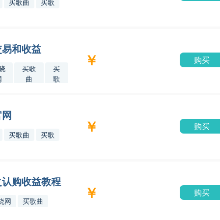
买歌曲
买歌
交易和收益
￥
购买
晓
买歌
买
网
曲
歌
官网
￥
购买
买歌曲
买歌
之认购收益教程
￥
购买
晓网
买歌曲