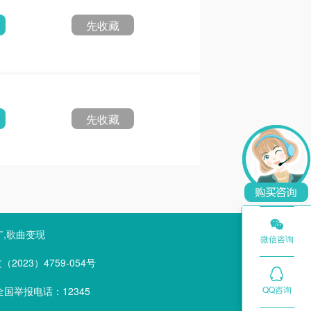
先收藏
先收藏

广,歌曲变现
微信咨询
023）4759-054号
QQ咨询
国举报电话：12345