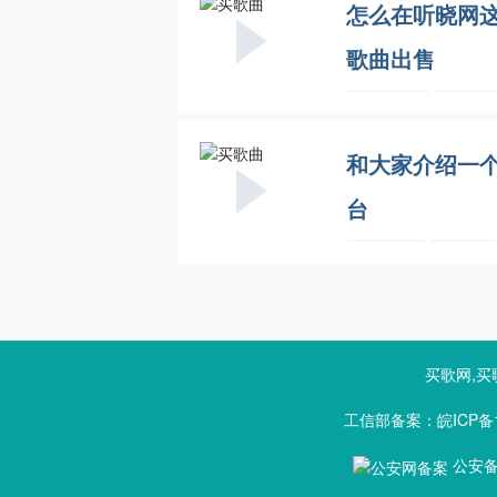
怎么在听晓网
歌曲出售
歌曲出售
听晓网
和大家介绍一
台
买歌平
听晓
台
网
买歌网,买
工信部备案：皖ICP备1
公安备案