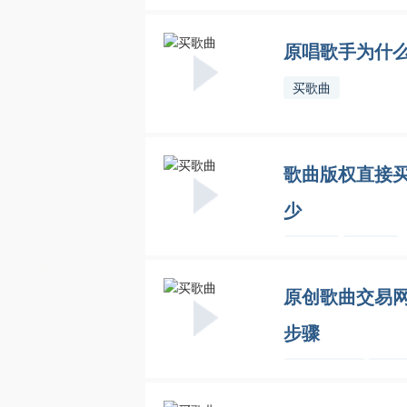
原唱歌手为什
买歌曲
歌曲版权直接
少
买歌曲
听晓网
原创歌曲交易
步骤
原创歌曲
听晓
交易
网