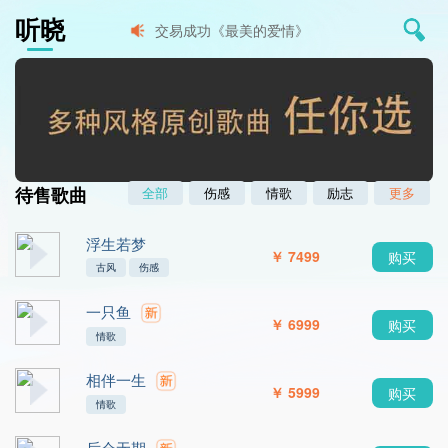
听晓
交易成功《最美的爱情》
交易成功《太天真》
交易成功《一路向前》
交易成功《我选择原谅你》
交易成功《拼搏的人生》
待
售
歌
曲
全部
伤感
情歌
励志
更多
交易成功《看戏》
浮生若梦
￥ 7499
购买
古风
伤感
交易成功《命运的安排》
交易成功《失落的灵魂》
一只鱼
￥ 6999
购买
情歌
交易成功《飞回你的手心》
相伴一生
交易成功《那件风衣》
￥ 5999
购买
情歌
后会无期