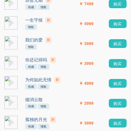
￥ 7499
购买
伤感
情歌
一生守候
￥ 4999
购买
情歌
我们的爱
￥ 3999
购买
情歌
你还记得吗
￥ 3999
购买
伤感
情歌
为何如此无情
￥ 4999
购买
伤感
情歌
烟消云散
￥ 2999
购买
伤感
情歌
孤独的月光
￥ 3999
购买
伤感
情歌