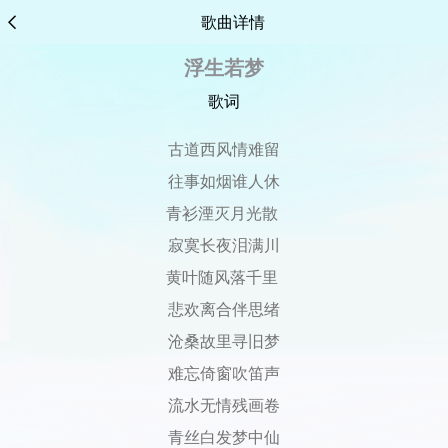
歌曲详情
浮生若梦
歌词
古道西风情难留
往事如烟谁人休
青衫湮灭月光散
寂寞长夜泪满川
黄叶随风落千里
悲欢离合伴思绪
沧桑故里寻旧梦
难忘倚窗吹笛声
流水无情残画卷
青丝白发梦中仙