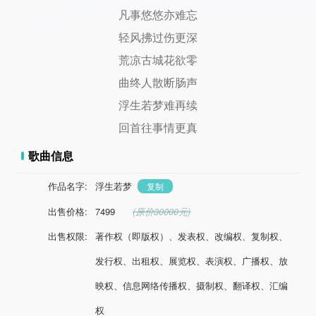
凡事悠悠亦难忘
轻风拂过伤更深
荒凉古城花欲零
曲终人散断肠声
浮生若梦难再续
回首往事情更真
歌曲信息
作品名字:
浮生若梦
复制
出售价格:
7499
(原价30000元)
出售权限:
著作权（即版权）、发表权、改编权、复制权、
发行权、出租权、展览权、表演权、广播权、放
映权、信息网络传播权、摄制权、翻译权、汇编
权