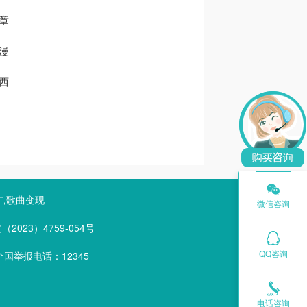
章
漫
西

广,歌曲变现
微信咨询
023）4759-054号
QQ咨询
国举报电话：12345

电话咨询