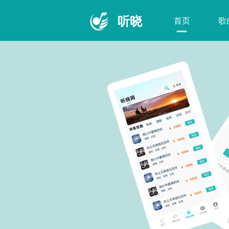
听晓
首页
歌