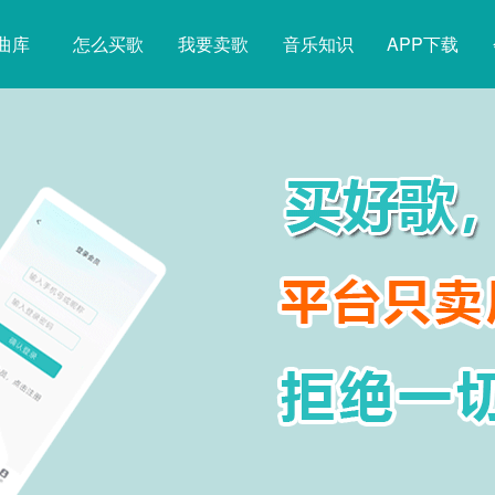
曲库
怎么买歌
我要卖歌
音乐知识
APP下载