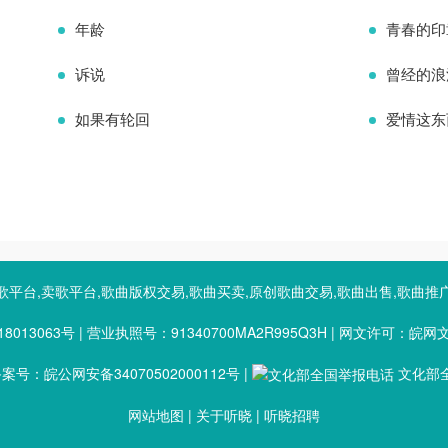
年龄
青春的印
诉说
曾经的浪
如果有轮回
爱情这东
歌平台,卖歌平台,歌曲版权交易,歌曲买卖,原创歌曲交易,歌曲出售,歌曲推
8013063号
|
营业执照号：91340700MA2R995Q3H
|
网文许可：皖网文（2
号：皖公网安备34070502000112号
|
文化部全
网站地图
|
关于听晓
|
听晓招聘