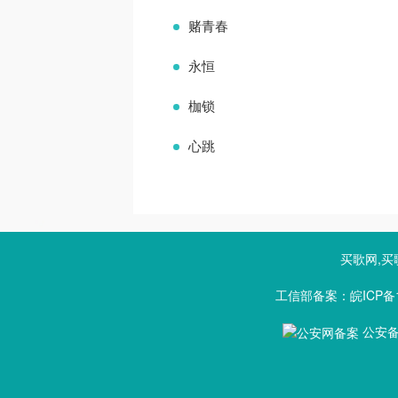
赌青春
永恒
枷锁
心跳
买歌网,买
工信部备案：皖ICP备1
公安备案