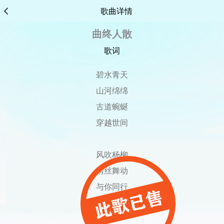
歌曲详情
曲终人散
歌词
碧水青天
山河绵绵
古道蜿蜒
穿越世间
风吹杨柳
情丝舞动
与你同行
流连忘返