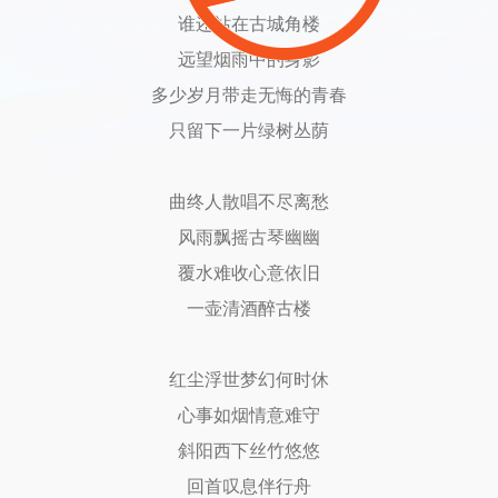
谁还站在古城角楼
远望烟雨中的身影
多少岁月带走无悔的青春
只留下一片绿树丛荫
曲终人散唱不尽离愁
风雨飘摇古琴幽幽
覆水难收心意依旧
一壶清酒醉古楼
红尘浮世梦幻何时休
心事如烟情意难守
斜阳西下丝竹悠悠
回首叹息伴行舟