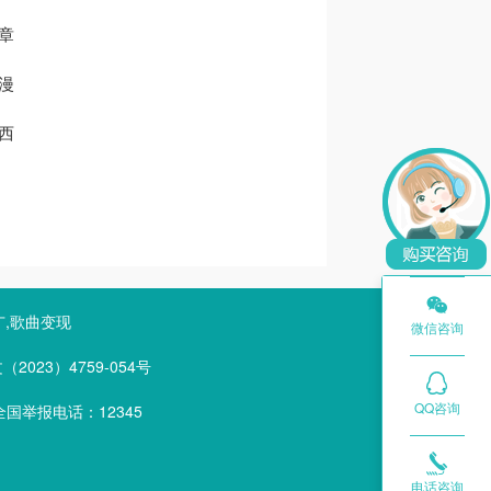
章
漫
西

广,歌曲变现
微信咨询
023）4759-054号
QQ咨询
国举报电话：12345

电话咨询