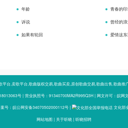
年龄
青春的印
诉说
曾经的浪
如果有轮回
爱情这东
歌平台,卖歌平台,歌曲版权交易,歌曲买卖,原创歌曲交易,歌曲出售,歌曲推
8013063号
|
营业执照号：91340700MA2R995Q3H
|
网文许可：皖网文（2
号：皖公网安备34070502000112号
|
文化部全
网站地图
|
关于听晓
|
听晓招聘