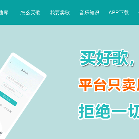
曲库
怎么买歌
我要卖歌
音乐知识
APP下载