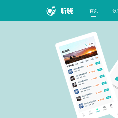
听晓
首页
歌