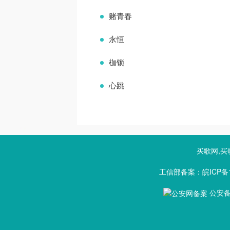
赌青春
永恒
枷锁
心跳
买歌网,买
工信部备案：皖ICP备1
公安备案